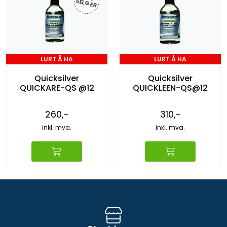
ER
LURT Å HA
LURT Å HA
Quicksilver
Quicksilver
QUICKARE-QS @12
QUICKLEEN-QS@12
260,-
310,-
inkl. mva.
inkl. mva.