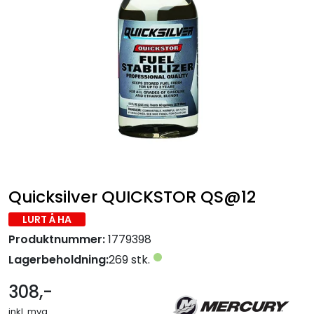
Quicksilver QUICKSTOR QS@12
LURT Å HA
Produktnummer:
1779398
Lagerbeholdning:
269 stk.
308,-
inkl. mva.