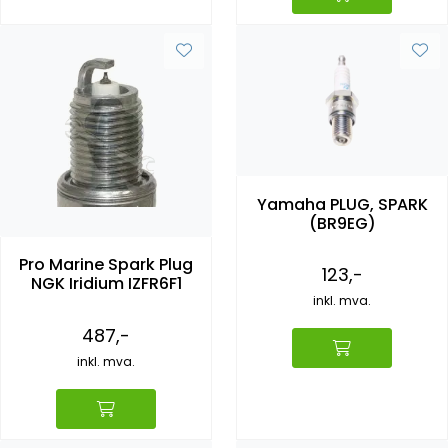
Yamaha PLUG, SPARK
(BR9EG)
Pro Marine Spark Plug
123,-
NGK Iridium IZFR6F1
inkl. mva.
487,-
inkl. mva.