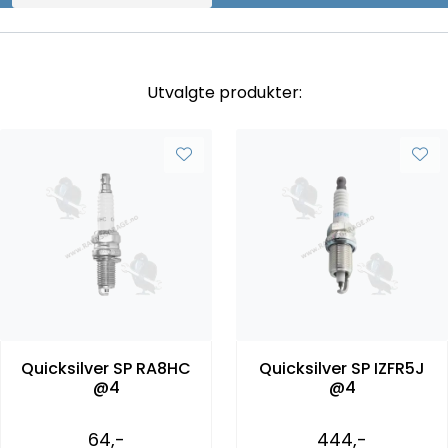
Utvalgte produkter:
Quicksilver SP RA8HC
Quicksilver SP IZFR5J
@4
@4
64,-
444,-