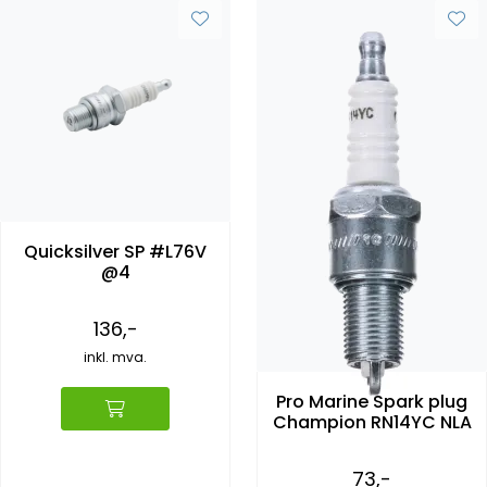
Quicksilver SP #L76V
@4
136,-
inkl. mva.
Pro Marine Spark plug
Champion RN14YC NLA
73,-