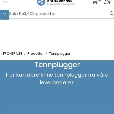
Toggle navigation
Togg
Skip to main content
Husk at du nå kan spore forsendelsen din under
«Ordrehistorikk» på «Min side». Sporingsnummeret vises der når
ordren er sendt.
Servicedeler
Delekatalog
Produkter
FRONTPAGE
Produkter
Tennplugger
Tennplugger
Produsenter
Her kan dere finne tennplugger fra våre
leverandører.