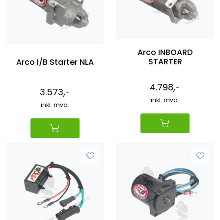
Arco INBOARD
STARTER
Arco I/B Starter NLA
4.798,-
3.573,-
inkl. mva.
inkl. mva.