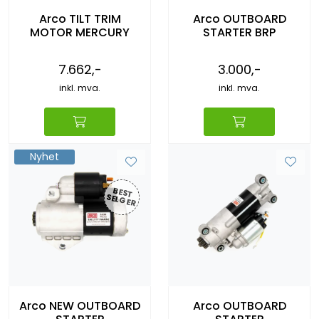
Arco TILT TRIM
Arco OUTBOARD
MOTOR MERCURY
STARTER BRP
7.662,-
3.000,-
inkl. mva.
inkl. mva.
Nyhet
BEST
SELG
ER
Arco NEW OUTBOARD
Arco OUTBOARD