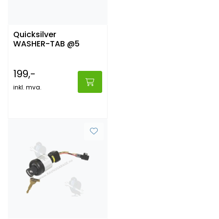
Quicksilver
WASHER-TAB @5
199,-
inkl. mva.