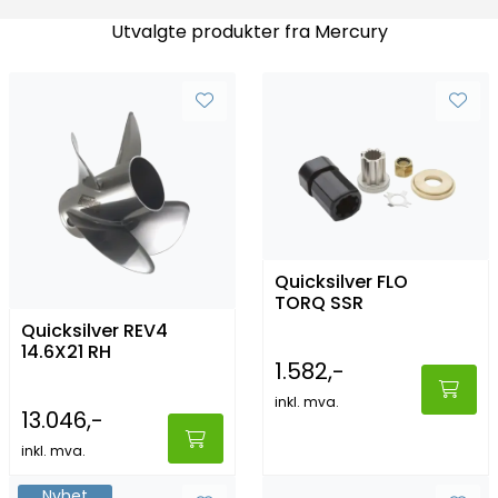
Utvalgte produkter fra Mercury
Quicksilver FLO
TORQ SSR
Quicksilver REV4
14.6X21 RH
1.582,-
inkl. mva.
13.046,-
inkl. mva.
Nyhet