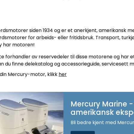
dsmotorer siden 1934 og er et anerkjent, amerikansk me
otorer for arbeids- eller fritidsbruk. Transport, turkjøri
y har motoren!
 forhandler av reservedeler til disse motorene og har et 
an du finne delekatalog og accessorieguide, servicesett 
l din Mercury-motor, klikk
her
Mercury Marine -
amerikansk ekspe
Bli bedre kjent med Mercur