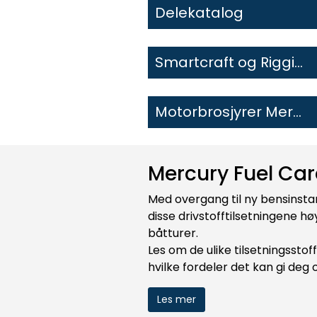
Delekatalog
Smartcraft og Rigging
Motorbrosjyrer Mercury
Mercury Fuel Ca
Med overgang til ny bensinstan
disse drivstofftilsetningene h
båtturer.
Les om de ulike tilsetningssto
hvilke fordeler det kan gi deg
Les mer