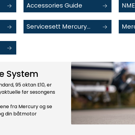
Accessories Guide
NME
Servicesett Mercury 4-takt
re System
dard, 95 oktan E10, er
øyaktuelle før sesongens
ffene fra Mercury og se
 og din båtmotor