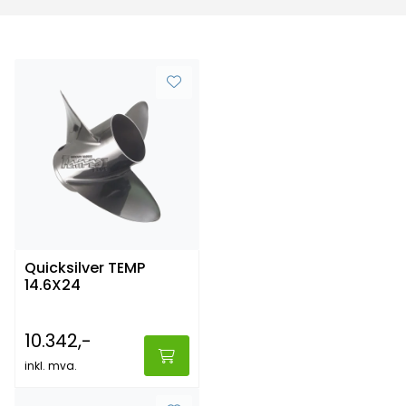
Quicksilver TEMP
14.6X24
10.342,-
inkl. mva.