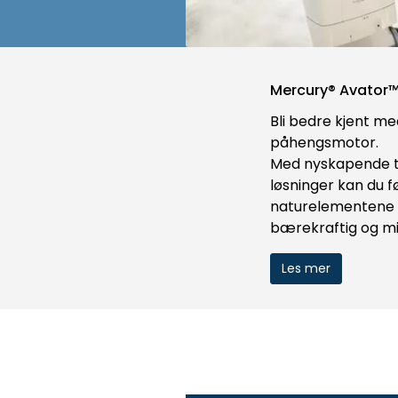
Mercury® Avator
Bli bedre kjent me
påhengsmotor.
Med nyskapende te
løsninger kan du f
naturelementene 
bærekraftig og mi
Les mer