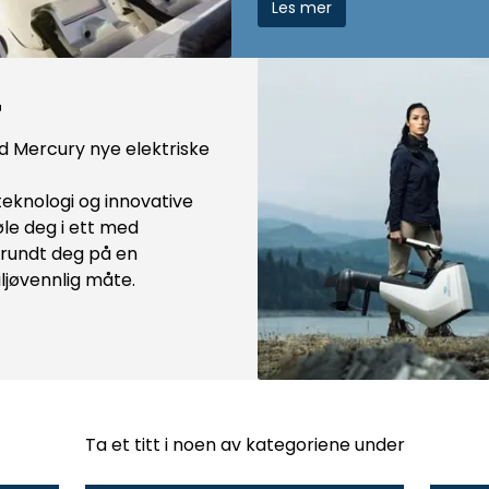
Les mer
™
d Mercury nye elektriske
knologi og innovative
øle deg i ett med
rundt deg på en
ljøvennlig måte.
Ta et titt i noen av kategoriene under