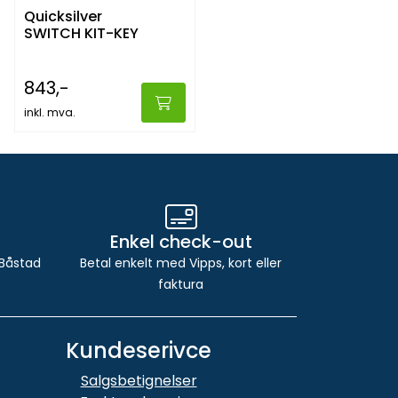
Quicksilver
SWITCH KIT-KEY
843,-
inkl. mva.
Enkel check-out
 Båstad
Betal enkelt med Vipps, kort eller
faktura
Kundeserivce
Salgsbetignelser