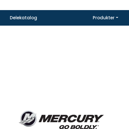
delsen din under «Ordrehistorikk» på «Min side». Sporingsnummere
Delekatalog
Produkter