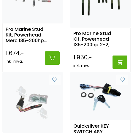
Pro Marine Stud
Pro Marine Stud
Kit, Powerhead
Kit, Powerhead
Merc 135-200hp
135-200hp 2-2,5L
V6 96 newer
V6 79-95
1.674,-
1.950,-
inkl. mva.
inkl. mva.
Quicksilver KEY
SWITCH ASY