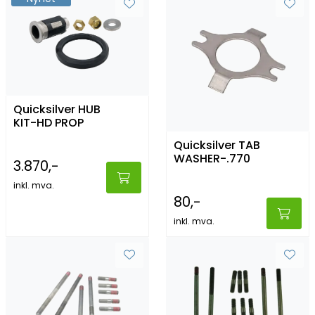
Quicksilver HUB
KIT-HD PROP
Quicksilver TAB
WASHER-.770
3.870,-
inkl. mva.
80,-
inkl. mva.