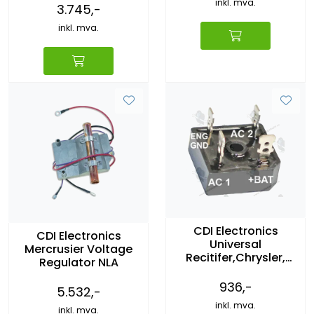
inkl. mva.
3.745,-
inkl. mva.
CDI Electronics
CDI Electronics
Universal
Mercrusier Voltage
Recitifer,Chrysler,
Regulator NLA
Force, Sears &
Gamefisher,2/3/4
936,-
5.532,-
Cyl.
inkl. mva.
inkl. mva.