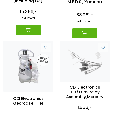
(Including G3),
M.E.D.S., Yamaha
Upgrade
15.396,-
33.961,-
inkl. mva.
inkl. mva.
BEST
SELG
ER
CDI Electronics
Tilt/Trim Relay
Assembly,Mercury
CDI Electronics
Gearcase Filler
1.853,-