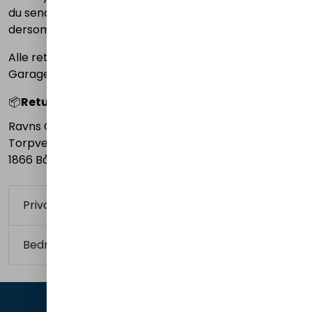
du sender noe tilbake til oss, og ta gjerne kontakt
dersom du er usikker på noe.
Alle returer og reklamasjoner må avtales med Ravns
Garage
på forhånd.
📦
Returadresse:
Ravns Garage AS
Torpveien 6
1866 Båstad
Privatkunde (sluttbruker)
Bedriftskunde