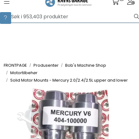
Toggle navigation
Togg
Skip to main content
Husk at du nå kan spore forsendelsen din under
«Ordrehistorikk» på «Min side». Sporingsnummeret vises der når
ordren er sendt.
Servicedeler
Delekatalog
Produkter
FRONTPAGE
Produsenter
Bob's Machine Shop
Motortilbehør
Produsenter
Solid Motor Mounts - Mercury 2.0/2.4/2.5L upper and lower