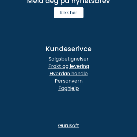
Meld deg på nyhetsbrev
Klikk her
Kundeserivce
Salgsbetignelser
Frakt og levering
Hvordan handle
Personvern
Faghjelp
Gurusoft